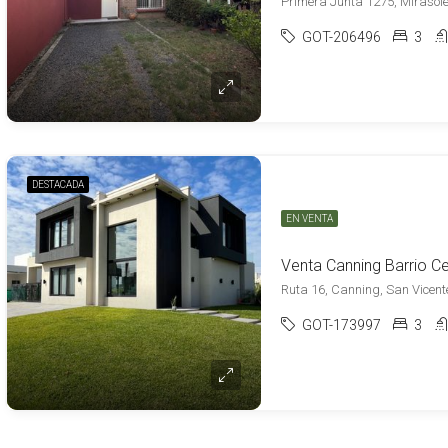
GOT-206496
3
DESTACADA
EN VENTA
Ruta 16, Canning, San Vicent
GOT-173997
3