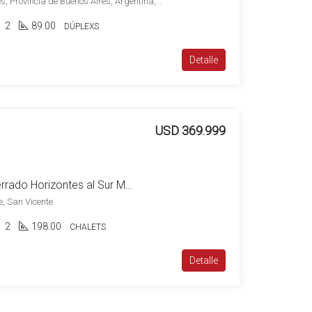
Primera Junta 1275, Mirasoles, Provincia de Buenos Aires, Argentina, Mirasoles, Esteban Echeverría
2
89.00
DÚPLEXS
Detalle
USD 369.999
Venta Canning Barrio Cerrado Horizontes al Sur Moderna Casa 3 Dorm y Piscina
e, San Vicente
2
198.00
CHALETS
Detalle