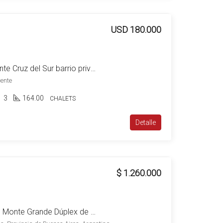
USD 180.000
Venta Canning San Vicente Cruz del Sur barrio privado Casa 4 ambientes c/piscina
cente
3
164.00
CHALETS
Detalle
$ 1.260.000
Alquiler Barrio Mirasoles Monte Grande Dúplex de 3 Dormitorios C/estacionamiento