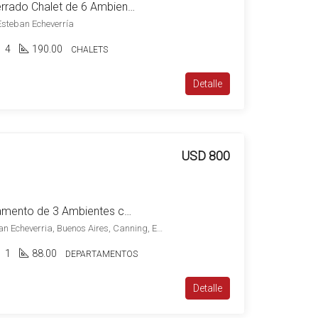
Venta Canning Barrio Cerrado Chalet de 6 Ambientes Lote de 1080 m2 Super Completa c/Piscina
 Esteban Echeverría
4
190.00
CHALETS
Detalle
USD 800
Alquiler Canning Departamento de 3 Ambientes con Cochera en Amaneceres de Canning
Lacarra 500, Canning, Esteban Echeverria, Buenos Aires, Canning, Esteban Echeverría
1
88.00
DEPARTAMENTOS
Detalle