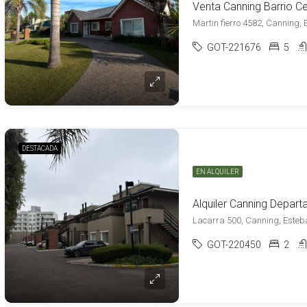
Martin fierro 4582, Canning,
GOT-221676
5
DESTACADA
EN ALQUILER
GOT-220450
2