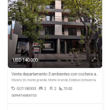
USD 140.000
Venta departamento 3 ambientes con cochera a estrenar – Monte Grande
Moreno 55, monte grande, Monte Grande, Esteban Echeverría
GOT-185933
2
2
70.00
DEPARTAMENTOS