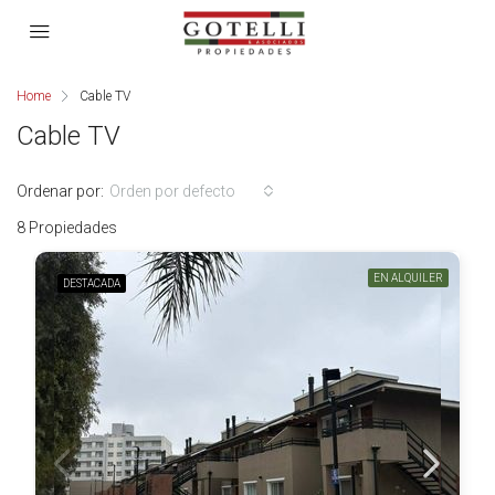
Home
Cable TV
Cable TV
Ordenar por:
Orden por defecto
8 Propiedades
EN ALQUILER
DESTACADA