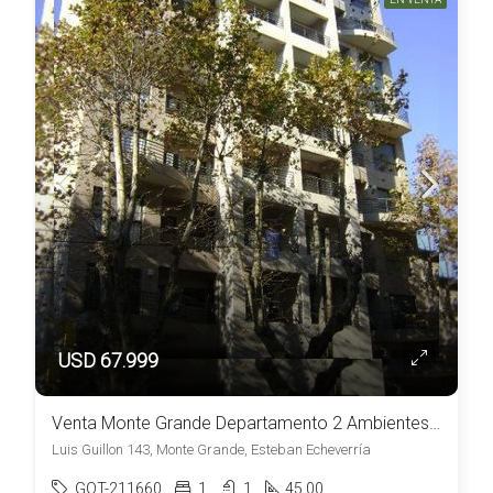
USD 67.999
Venta Monte Grande Departamento 2 Ambientes a mts de la Estacion APTO CREDITO
Luis Guillon 143, Monte Grande, Esteban Echeverría
GOT-211660
1
1
45.00