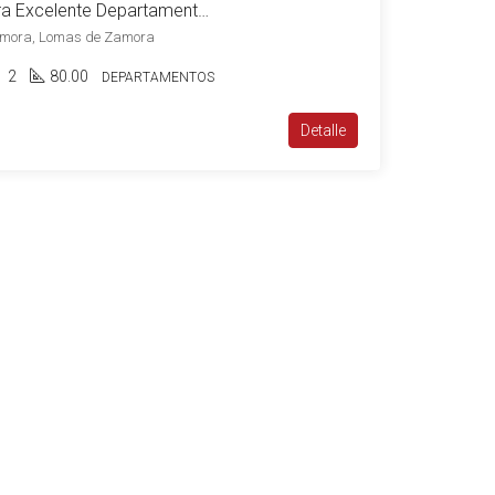
Venta Lomas de Zamora Excelente Departamento de 2 Dormitorios c/ cochera
amora, Lomas de Zamora
2
80.00
DEPARTAMENTOS
Detalle