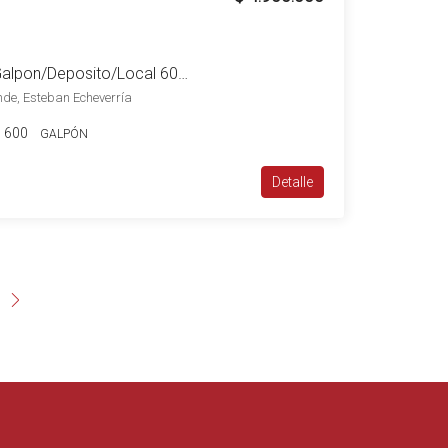
Alquiler Monte Grande Galpon/Deposito/Local 600M2 (10×60) Zona Comercial
de, Esteban Echeverría
600
GALPÓN
Detalle