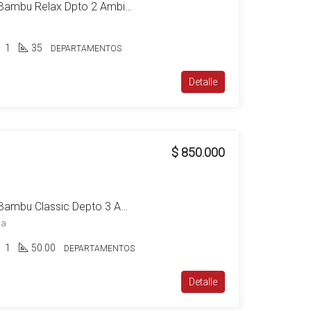
Alquiler Canning Ezeiza Bambu Relax Dpto 2 Ambientes c/ estacionamiento
1
35
DEPARTAMENTOS
Detalle
$ 850.000
Alquiler Canning Ezeiza Bambu Classic Depto 3 Ambientes c/estacionamiento a metros del Shopping Las Toscas
za
1
50.00
DEPARTAMENTOS
Detalle