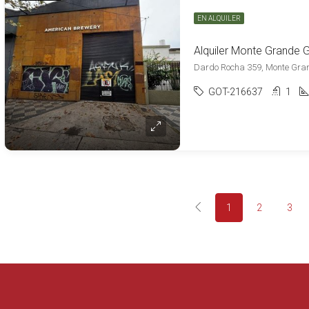
EN ALQUILER
Dardo Rocha 359, Monte Gran
GOT-216637
1
1
2
3