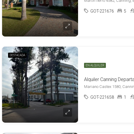
Martin fierro 4582, Canning,
GOT-221676
5
DESTACADA
EN ALQUILER
Mariano Castex 1580, Cannin
GOT-221658
1