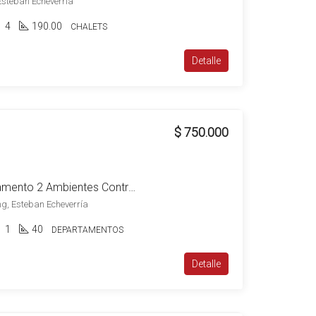
 Esteban Echeverría
4
190.00
CHALETS
Detalle
$ 750.000
Alquiler Canning Departamento 2 Ambientes Contrafrente Muy Luminoso a Estrenar
g, Esteban Echeverría
1
40
DEPARTAMENTOS
Detalle