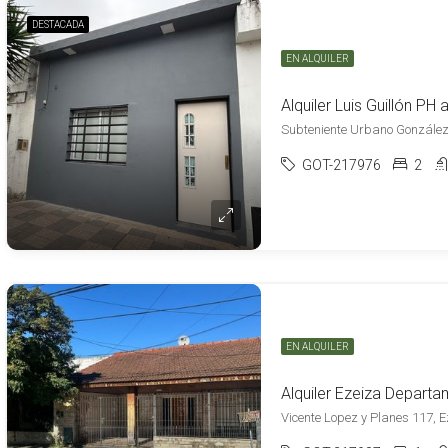
DESTACADA
EN ALQUILER
Subteniente Urbano González 
GOT-217976
2
EN ALQUILER
Vicente Lopez y Planes 117, E