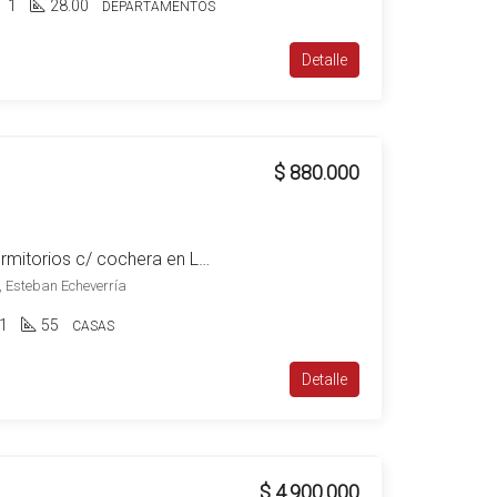
1
28.00
DEPARTAMENTOS
Detalle
$ 880.000
Casa en alquiler de 2 dormitorios c/ cochera en Luis Guillón
, Esteban Echeverría
1
55
CASAS
Detalle
$ 4.900.000