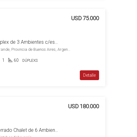
USD 75.000
Venta Monte Grande Dúplex de 3 Ambientes c/estacionamiento y patio Apto Credito
General Lavalle 116, Monte Grande, Provincia de Buenos Aires, Argentina, Monte Grande, Esteban Echeverría
1
60
DÚPLEXS
Detalle
USD 180.000
Venta Canning Barrio Cerrado Chalet de 6 Ambientes Lote de 1080 m2 Super Completa c/Piscina