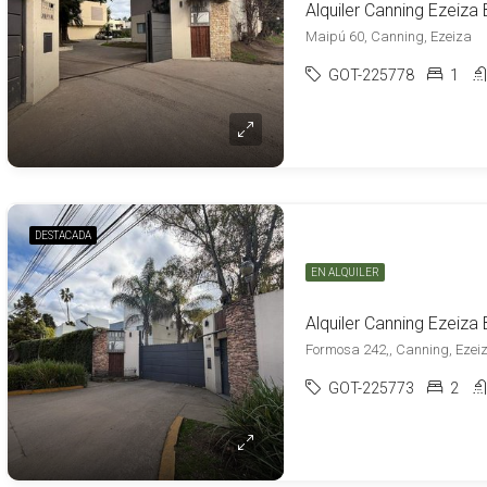
Maipú 60, Canning, Ezeiza
GOT-225778
1
DESTACADA
EN ALQUILER
Formosa 242,, Canning, Ezei
GOT-225773
2