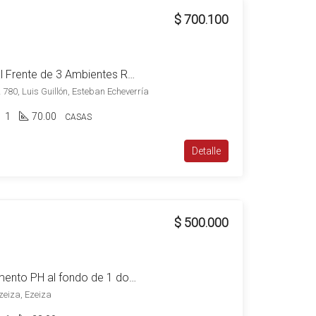
$ 700.100
Alquiler Luis Guillón PH al Frente de 3 Ambientes Refaccionado a Nuevo sin Cochera
780, Luis Guillón, Esteban Echeverría
1
70.00
CASAS
Detalle
$ 500.000
Alquiler Ezeiza Departamento PH al fondo de 1 dormitorio patio y parrilla
zeiza, Ezeiza