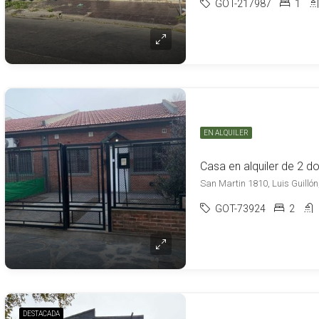
GOT-217987
1
EN ALQUILER
San Martin 1810, Luis Guillón
GOT-73924
2
DESTACADA