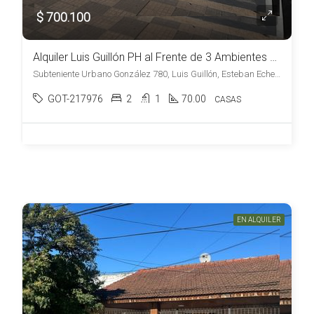
$ 700.100
Alquiler Luis Guillón PH al Frente de 3 Ambientes Refaccionado a Nuevo sin Cochera
Subteniente Urbano González 780, Luis Guillón, Esteban Echeverría
GOT-217976
2
1
70.00
CASAS
EN ALQUILER