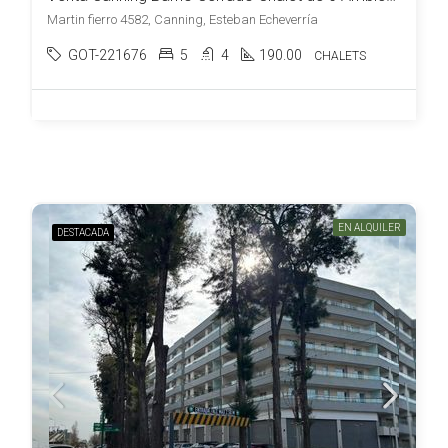
Martin fierro 4582, Canning, Esteban Echeverría
GOT-221676
5
4
190.00
CHALETS
EN ALQUILER
DESTACADA