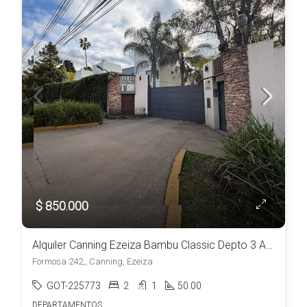
$ 850.000
Alquiler Canning Ezeiza Bambu Classic Depto 3 Ambientes c/estacionamiento a metros del Shopping Las Toscas
Formosa 242,, Canning, Ezeiza
GOT-225773
2
1
50.00
DEPARTAMENTOS