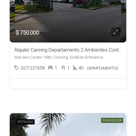
$ 750.000
Alquiler Canning Departamento 2 Ambientes Contrafrente Muy Luminoso a Estrenar
Mariano Castex 1580, Canning, Esteban Echeverría
GOT-221658
1
1
40
DEPARTAMENTOS
EN ALQUILER
DESTACADA