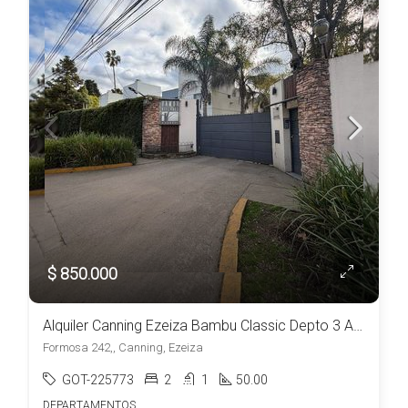
$ 850.000
Alquiler Canning Ezeiza Bambu Classic Depto 3 Ambientes c/estacionamiento a metros del Shopping Las Toscas
Formosa 242,, Canning, Ezeiza
GOT-225773
2
1
50.00
DEPARTAMENTOS