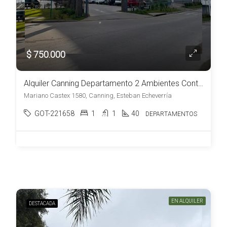
$ 750.000
Alquiler Canning Departamento 2 Ambientes Contrafrente Muy Luminoso a Estrenar
Mariano Castex 1580, Canning, Esteban Echeverría
GOT-221658
1
1
40
DEPARTAMENTOS
EN ALQUILER
DESTACADA