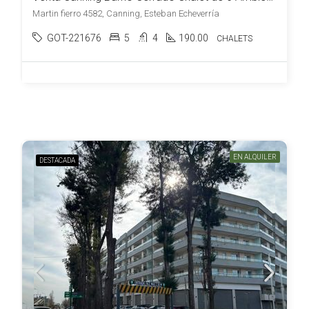
Martin fierro 4582, Canning, Esteban Echeverría
GOT-221676
5
4
190.00
CHALETS
EN ALQUILER
DESTACADA