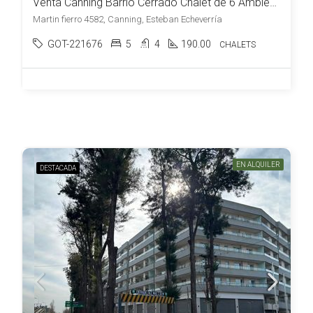
Venta Canning Barrio Cerrado Chalet de 6 Ambientes Lote de 1080 m2 Super Completa c/Piscina
Martin fierro 4582, Canning, Esteban Echeverría
GOT-221676
5
4
190.00
CHALETS
EN ALQUILER
DESTACADA