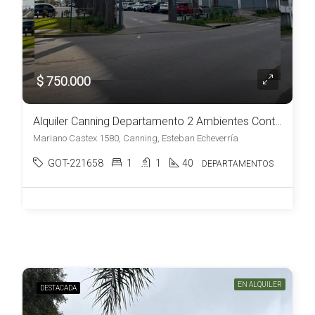
$ 750.000
Alquiler Canning Departamento 2 Ambientes Contrafrente Muy Luminoso a Estrenar
Mariano Castex 1580, Canning, Esteban Echeverría
GOT-221658
1
1
40
DEPARTAMENTOS
EN ALQUILER
DESTACADA