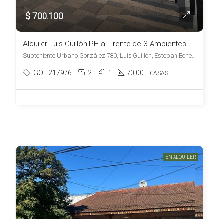
$ 700.100
Alquiler Luis Guillón PH al Frente de 3 Ambientes Refaccionado a Nuevo sin Cochera
Subteniente Urbano González 780, Luis Guillón, Esteban Echeverría
GOT-217976
2
1
70.00
CASAS
EN ALQUILER