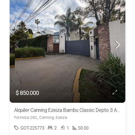
$ 850.000
Alquiler Canning Ezeiza Bambu Classic Depto 3 Ambientes c/estacionamiento a metros del Shopping Las Toscas
Formosa 242,, Canning, Ezeiza
GOT-225773
2
1
50.00